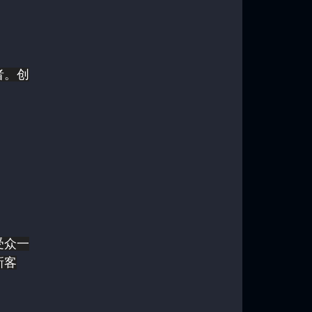
者。创
受众一
新客