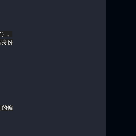
P）。
牌身份
们的偏