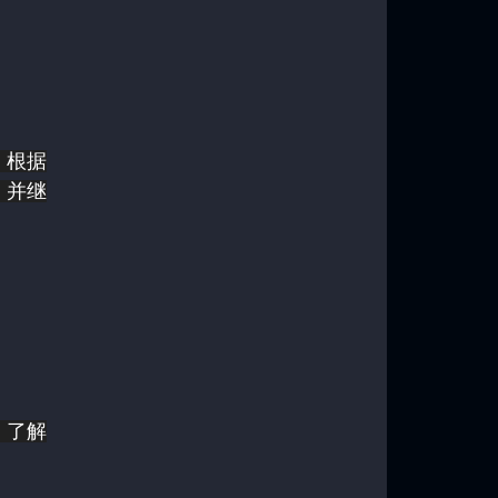
。根据
，并继
、了解