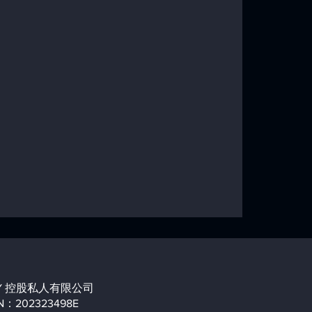
化（SEO）：
性的全面指南
XY 控股私人有限公司
N：202323498E