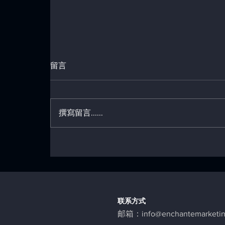
留言
撰寫留言......
如何衡量您的数字营销投资回
报率（ROI）
联系方式
邮箱：
info@enchantemarketi