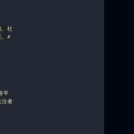
站、社
。#
 等平
关注者