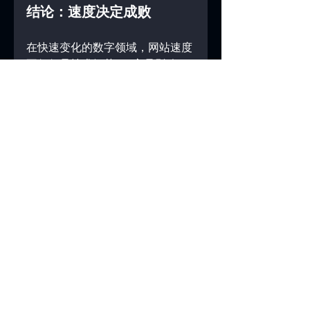
结论：速度决定成败
在快速变化的数字领域，网站速度
不仅仅是技术细节——它是影响
SEO、用户体验和转化率的关键因
素。一个快速的网站可以帮助您获
得更高的排名，吸引更多的访客，
并将其转化为客户或潜在客户。
在 Enchanté Marketing，我们专注
于构建快速、响应式的网站，这些
网站不仅外观出色，性能也非常出
色。无论您是需要提升现有网站的
速度，还是重新设计一个全新网
站，我们的专业团队随时为您提供
帮助。
准备好提升您网站的速度并带来更