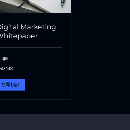
igital Marketing
Whitepaper
 小時
8
GD 138
立即預訂