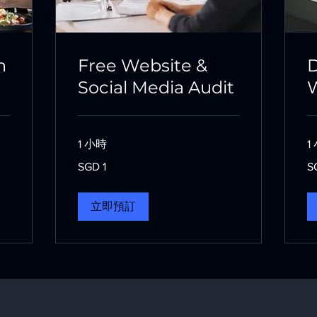
n
Free Website &
D
Social Media Audit
1 小時
1
1
13
SGD 1
S
新
新
加
加
坡
坡
元
元
立即預訂