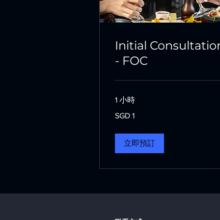
Initial Consultatio
- FOC
1 小時
1
SGD 1
新
加
坡
元
立即預訂