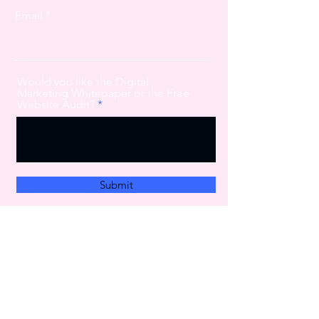
Email
Would you like the Digital
Marketing Whitepaper or the Free
Website Audit?
Submit