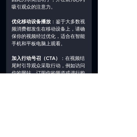
吸引观众的注意力。
优化移动设备播放
：鉴于大多数视
频消费都发生在移动设备上，请确
保你的视频经过优化，适合在智能
手机和平板电脑上观看。
加入行动号召（CTA）
：在视频结
尾时引导观众采取行动，例如访问
你的网站、订阅你的频道或进行购
买。
总之，在当今数字时代，视频营销
已成为品牌突破噪音、吸引观众并
推动转化的不可或缺的工具。通过
利用视频内容的力量并实施有效的
策略，企业可以提升营销效果，建
立品牌知名度，并与客户建立更深